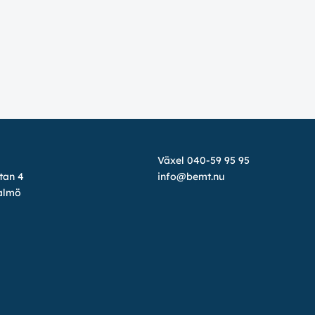
Växel 040-59 95 95
tan 4
info@bemt.nu
almö