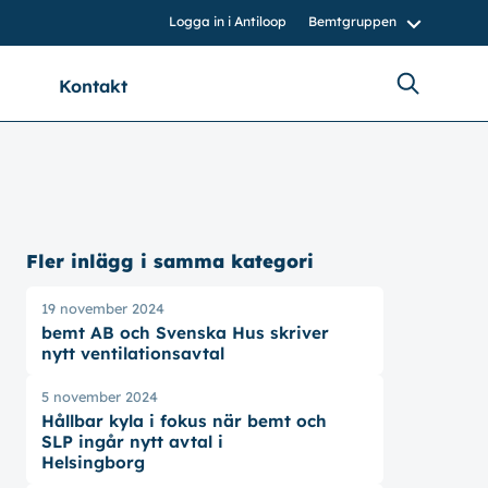
Logga in i Antiloop
Bemtgruppen
Kontakt
bemtgruppen.nu
bemt.nu
bemtnord.se
vvsinstall.se
Fler inlägg i samma kategori
19 november 2024
bemt AB och Svenska Hus skriver
nytt ventilationsavtal
5 november 2024
Hållbar kyla i fokus när bemt och
SLP ingår nytt avtal i
Helsingborg