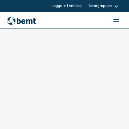
Logga in i Antiloop
Bemtgruppen
bemtgruppen.nu
bemt.nu
bemtnord.se
vvsinstall.se
Central felanmälan
En samordnad lösning där felanmälan för
fastigheter, oavsett system eller disciplin,
hanteras i ett och samma digitala flöde.
Läs mer
Antiloop – Vårt servicesystem
Antiloop är ett molnbaserat CMMS – ett smart
nav för effektiv fastighetshantering.