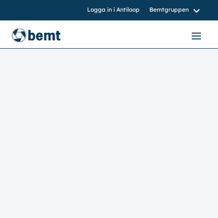
Logga in i Antiloop
Bemtgruppen
bemtgruppen.nu
bemt.nu
bemtnord.se
vvsinstall.se