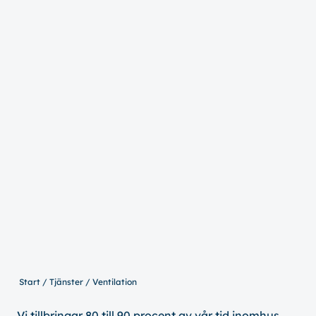
Start
Tjänster
Ventilation
Vi tillbringar 80 till 90 procent av vår tid inomhus,