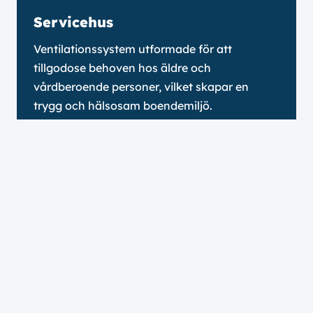
Servicehus
Ventilationssystem utformade för att
tillgodose behoven hos äldre och
vårdberoende personer, vilket skapar en
trygg och hälsosam boendemiljö.
Sjukhus
Ventilationslösningar som uppfyller stränga
ventilationskrav på hygien och luftkvalitet
inom sjukvården.