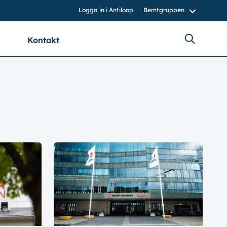
Logga in i Antiloop
Bemtgruppen
Kontakt
bemtgruppen.nu
bemt.nu
bemtnord.se
vvsinstall.se