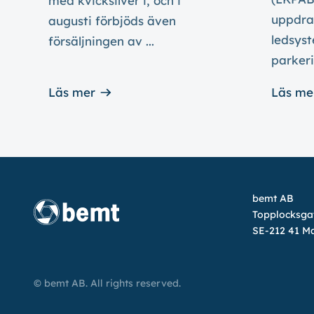
med kvicksilver i, och i
uppdrag
augusti förbjöds även
ledsys
försäljningen av ...
parkeri
Läs mer
Läs me
bemt AB
Topplocksga
SE-212 41 M
© bemt AB. All rights reserved.