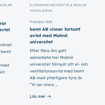
 REGLER
ELTEKNIK
NYHETER
STYR & REGLER
VENTILATION
9 oktober 2023
rar
bemt AB vinner fortsatt
avtal
avtal med Malmö
universitet
ecknat
Efter flera års gott
 bemt
samarbete har Malmö
universitet förnyat sitt el- och
ärmed
ventilationsavtal med bemt
sin
AB med ytterligare fyra år.
”Vi ser stora ...
Läs mer