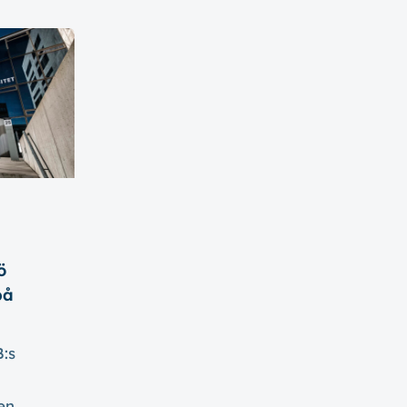
ö
på
B:s
gen