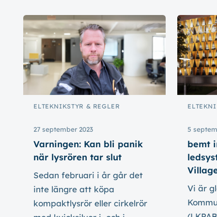
ELTEKNIK
STYR & REGLER
ELTEKNI
27 september 2023
5 septem
Varningen: Kan bli panik
bemt i
när lysrören tar slut
ledsy
Villag
Sedan februari i år går det
Vi är g
inte längre att köpa
Kommun
kompaktlysrör eller cirkelrör
(LKPAB)