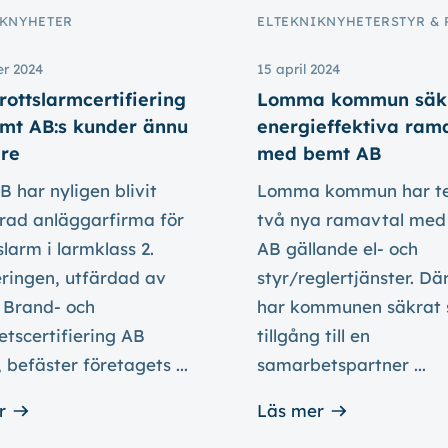
K
NYHETER
ELTEKNIK
NYHETER
STYR &
er 2024
15 april 2024
rottslarmcertifiering
Lomma kommun säk
mt AB:s kunder ännu
energieffektiva ram
re
med bemt AB
 har nyligen blivit
Lomma kommun har t
erad anläggarfirma för
två nya ramavtal med
slarm i larmklass 2.
AB gällande el- och
eringen, utfärdad av
styr/reglertjänster. D
 Brand- och
har kommunen säkrat 
tscertifiering AB
tillgång till en
 befäster företagets ...
samarbetspartner ...
r
Läs mer