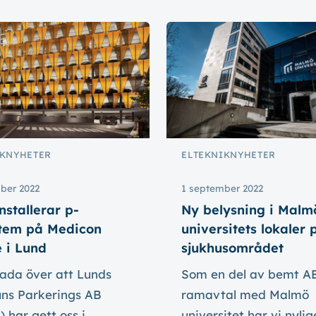
K
NYHETER
ELTEKNIK
NYHETER
ber 2022
1 september 2022
nstallerar p-
Ny belysning i Malm
stem på Medicon
universitets lokaler 
e i Lund
sjukhusområdet
lada över att Lunds
​​Som en del av bemt A
s Parkerings AB
ramavtal med Malmö
 har gett oss i
universitet har vi nyli