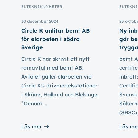
ELTEKNIK
NYHETER
ELTEKNI
10 december 2024
25 oktob
Circle K anlitar bemt AB
Ny inb
för elarbeten i södra
gör be
Sverige
trygga
Circle K har skrivit ett nytt
bemt AB
ramavtal med bemt AB.
certifi
Avtalet gäller elarbeten vid
inbrott
Circle K:s drivmedelsstationer
Certifi
i Skåne, Halland och Blekinge.
Svensk
”Genom ...
Säkerhe
(SBSC),
Läs mer
Läs me