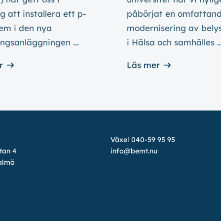
 att installera ett p-
påbörjat en omfattan
tem i den nya
modernisering av bely
ngsanläggningen ...
i Hälsa och samhälles ..
r
Läs mer
Växel 040-59 95 95
tan 4
info@bemt.nu
almö