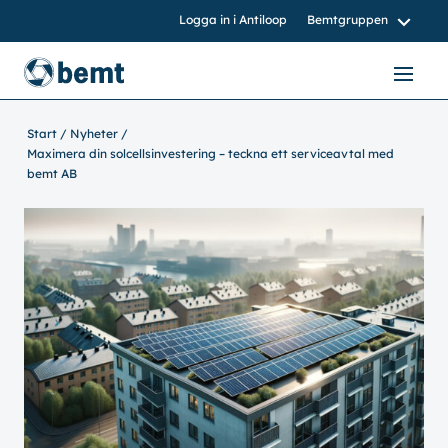
Logga in i Antiloop
Bemtgruppen
bemtgruppen.nu
bemt.nu
Start
Nyheter
Maximera din solcellsinvestering – teckna ett serviceavtal med
bemtnord.se
bemt AB
vvsinstall.se