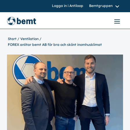
Logga in i Antiloop
Bemtgruppen
bemtgruppen.nu
bemt.nu
Start
Ventilation
FOREX anlitar bemt AB för bra och skönt inomhusklimat
bemtnord.se
vvsinstall.se