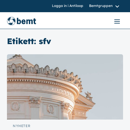
Logga in i Antiloop
Bemtgruppen
bemtgruppen.nu
bemt.nu
Etikett:
sfv
bemtnord.se
vvsinstall.se
NYHETER