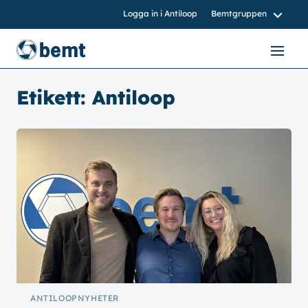
Logga in i Antiloop
Bemtgruppen
bemtgruppen.nu
bemt.nu
Etikett:
Antiloop
bemtnord.se
vvsinstall.se
ANTILOOP
NYHETER